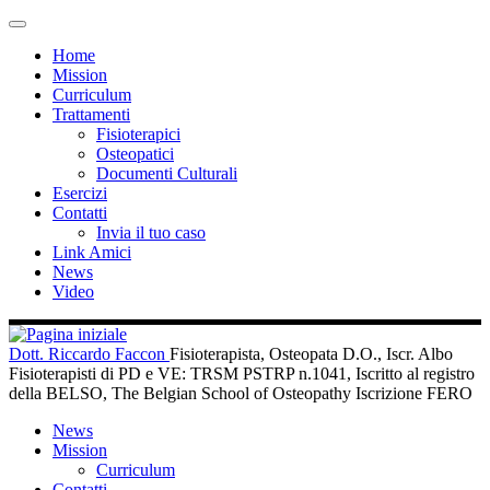
Passa
Menu
al
Home
contenuto
Mission
Curriculum
Trattamenti
Fisioterapici
Osteopatici
Documenti Culturali
Esercizi
Contatti
Invia il tuo caso
Link Amici
News
Video
Dott. Riccardo Faccon
Fisioterapista, Osteopata D.O., Iscr. Albo
Fisioterapisti di PD e VE: TRSM PSTRP n.1041, Iscritto al registro
della BELSO, The Belgian School of Osteopathy Iscrizione FERO
News
Mission
Curriculum
Contatti