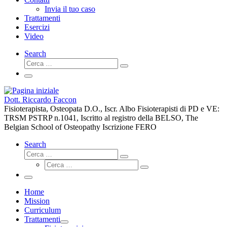
Invia il tuo caso
Trattamenti
Esercizi
Video
Search
Cerca
Cerca
…
Menu
Dott. Riccardo Faccon
Fisioterapista, Osteopata D.O., Iscr. Albo Fisioterapisti di PD e VE:
TRSM PSTRP n.1041, Iscritto al registro della BELSO, The
Belgian School of Osteopathy Iscrizione FERO
Search
Cerca
Cerca
Cerca
…
Cerca
…
Menu
Home
Mission
Curriculum
Trattamenti