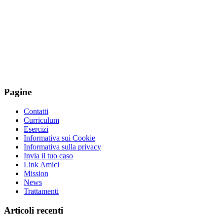
Pagine
Contatti
Curriculum
Esercizi
Informativa sui Cookie
Informativa sulla privacy
Invia il tuo caso
Link Amici
Mission
News
Trattamenti
Articoli recenti